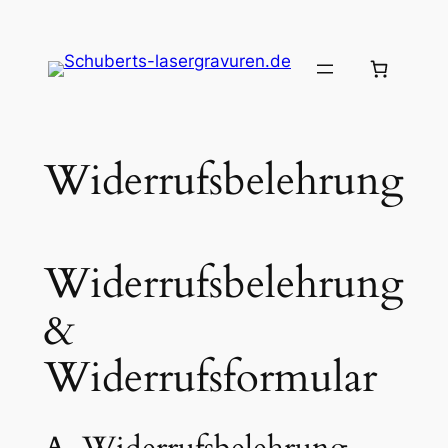
Zum
Inhalt
springen
Widerrufsbelehrung
Widerrufsbelehrung
&
Widerrufsformular
A. Widerrufsbelehrung