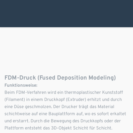
FDM-Druck (Fused Deposition Modeling)
Funktionsweise:
Beim FDM-Verfahren wird ein thermoplastischer Kunststoff 
(Filament) in einem Druckkopf (Extruder) erhitzt und durch 
eine Düse geschmolzen. Der Drucker trägt das Material 
schichtweise auf eine Bauplattform auf, wo es sofort erkaltet 
und erstarrt. Durch die Bewegung des Druckkopfs oder der 
Plattform entsteht das 3D-Objekt Schicht für Schicht.